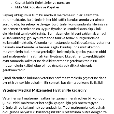
Kaynatılabilir Enjektörler ve parçaları
Tıbbi Atık Kovaları ve Poşetler
Saymış olduğumuz tüm bu medikal malzeme ürünleri sitemizde
bulunmaktadır. Bu ürünlerin her biri sağlık kuruluşlarında yer almak
zorundadır, bu sebep ile de eğer bu ürünler konusunda eksikleriniz var
ise hemen sitemizden en uygun fiyatlar ile ürünleri satın alıp klinik
eksiklerinizi tamlayabilirsiniz.
Bu malzemeler hijyeni sağlamak amaçlı
kullanılabileceği gibi aynı zamanda tanı ve tedavi süreçlerinde de
kullanılabilmektedir.
Yukarıda her hastanede, sağlık ocağında, veteriner
hekimlik merkezinde ve benzeri sağlık kuruluşunda mutlaka tıbbi
malzemelerin bulunması gerektiğini belirtmiştik. İşte bu yüzden tıbbi
sarf malzemelerini satın alırken fiyatına dikkat etmeniz gerektiği gibi
aynı zamanda kalitelerine de dikkat etmeniz gerekmektedir. Bu
malzemelerin kaliteli olup olmadığına da çok dikkat etmeniz
gerekmektedir.
Şimdi sitemizde bulunan veteriner sarf malzemelerin çeşitlerine daha
ayrıntılı bir şekilde bakalım. Bir sonraki başlığımız bu konu ile ilgilidir.
Veteriner Medikal Malzemeleri Fiyatları Ne kadardır?
Veteriner sarf malzeme fiyatları her zaman merak edilen bir konudur.
Çünkü tıbbi malzemeler her sağlık çalışanı için çok önem taşıyan
ürünlerdir ve kullanılmak zorundadırlar. Tıbbi malzemeler çok pahalı
olduğunda ne yazık ki kullancağınız klinik ortamında bütçe dengenize