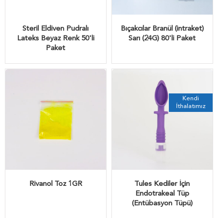
Steril Eldiven Pudralı
Bıçakcılar Branül (intraket)
Lateks Beyaz Renk 50'li
Sarı (24G) 80'li Paket
Paket
Kendi
İthalatımız
Rivanol Toz 1GR
Tules Kediler İçin
Endotrakeal Tüp
(Entübasyon Tüpü)