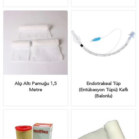
Alçı Altı Pamuğu 1,5
Endotrakeal Tüp
Metre
(Entübasyon Tüpü) Kaflı
(Balonlu)