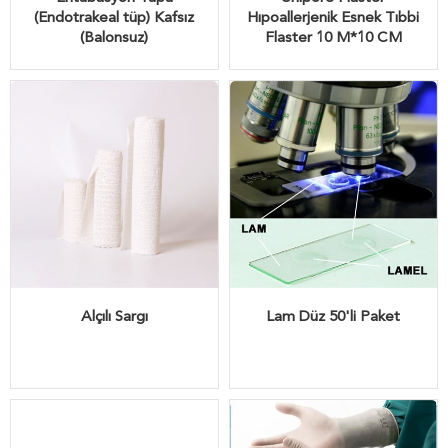
(Endotrakeal tüp) Kafsız
Hıpoallerjenik Esnek Tıbbi
(Balonsuz)
Flaster 10 M*10 CM
Alçılı Sargı
Lam Düz 50'li Paket