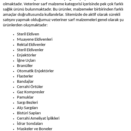
olmaktadır.
Veteriner sarf malzeme kategorisi içerisinde pek çok farklı
sağlık ürünü bulunmaktadır. Bu ürünler, malzemeler birbirinden farklı
amaçlar doğrultusunda kullanılırlar. Sitemizde de aktif olarak sürekli
satışını yapmak olduğumuz veteriner sarf malzemeleri genel olarak şu
ürünlerden oluşmaktadır:
Steril Eldiven
Muayene Eldivenleri
Rektal Eldivenler
Steril Eldivenler
Enjektörler
İğne Uçları
Branüller
Otomatik Enjektörler
Flasterler
Bandajlar
Cerrahi Örtüler
Gaz Kompresler
Pamuklar
Sargı Bezleri
Alçı Sargıları
Bistüri Sapları
Cerrahi Ameliyat İplikleri
İdrar Sondaları
Maskeler ve Boneler