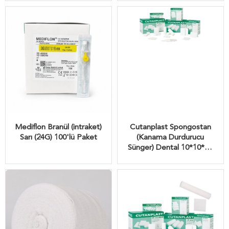
Mediflon Branül (intraket)
Cutanplast Spongostan
Sarı (24G) 100'lü Paket
(Kanama Durdurucu
Sünger) Dental 10*10*10
MM