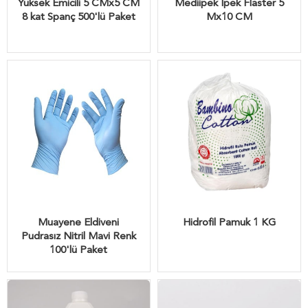
Yüksek Emicili 5 CMx5 CM
Mediipek İpek Flaster 5
8 kat Spanç 500'lü Paket
Mx10 CM
Muayene Eldiveni
Hidrofil Pamuk 1 KG
Pudrasız Nitril Mavi Renk
100'lü Paket