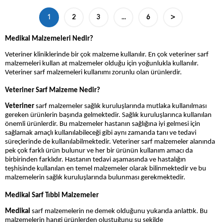
1
2
3
...
6
>
Medikal Malzemeleri Nedir?
Veteriner kliniklerinde bir çok malzeme kullanılır. En çok veteriner sarf
malzemeleri kullan at malzemeler olduğu için yoğunlukla kullanılır.
Veteriner sarf malzemeleri kullanımı zorunlu olan ürünlerdir.
Veteriner Sarf Malzeme Nedir?
Veteriner
sarf malzemeler sağlık kuruluşlarında mutlaka kullanılması
gereken ürünlerin başında gelmektedir. Sağlık kuruluşlarınca kullanılan
önemli ürünlerdir. Bu malzemeler hastanın sağlığına iyi gelmesi için
sağlamak amaçlı kullanılabileceği gibi aynı zamanda tanı ve tedavi
süreçlerinde de kullanılabilmektedir. Veteriner sarf malzemeler alanında
pek çok farklı ürün bulunur ve her bir ürünün kullanım amacı da
birbirinden farklıdır. Hastanın tedavi aşamasında ve hastalığın
teşhisinde kullanılan en temel malzemeler olarak bilinmektedir ve bu
malzemelerin sağlık kuruluşlarında bulunması gerekmektedir.
Medikal Sarf Tıbbi Malzemeler
Medikal
sarf malzemelerin ne demek olduğunu yukarıda anlattık. Bu
malzemelerin hangi ürünlerden oluştuğunu şu şekilde