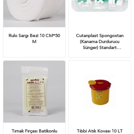
Rulo Sargı Bezi 10 CM*50
Cutanplast Spongostan
M
(Kanama Durdurucu
Sünger) Standart
70*50*10 MM
Tırnak Fırçası Batikonlu
Tıbbi Atık Kovası 10 LT