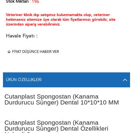
Stok Miktarı
:
196
Veteriner klinik dışı satışımız bulunmamakta olup, veteriner
hekimseniz sitemize üye olarak tüm fiyatlarımızı görebilir, site
üzerinden sipariş verebilirsiniz.
FIYAT DÜŞÜNCE HABER VER
ÜRÜN ÖZELLIKLERI
Cutanplast Spongostan (Kanama
Durdurucu Sünger) Dental 10*10*10 MM
Cutanplast Spongostan (Kanama
Durdurucu Sünger) Dental Özellikleri