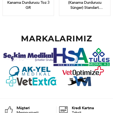
Kanama Durdurucu Toz 3
(Kanama Durdurucu
GR
Sünger) Standart
70*50*10 MM
MARKALARIMIZ
Müşteri
Kredi Kartına
Memnuniyeti
Taksit