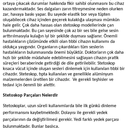
ortaya çıkacak durumlar hakkında fikir sahibi olunmasını bu cihaz
kazandırmaktadır. Ses dalgaları zarın titreşmesine neden olurken
zar, havaya baskı yapar. Bu sayede elastik bor veya tüpten
oluşabilecek cihaz içinden geçerek kulaklığa ulaşması mümkün
hale gelir. Çok daha hassas olan stetoskop modellerinde çan
bulunmaktadır. Bu çan sayesinde çok az bir ses bile gelse sesin
arttırılmasıyla kulağın iyi bir şekilde duyması sağlanır. Önemli
hastalıkların çözümünde etkili olan tıbbi cihazın kullanımı da
oldukça yaygındır. Organların çıkardıkları tüm seslerin
hastalıkların bulunmasında önemi büyüktür. Doktorların çok daha
hızlı bir şekilde müdahale edebilmesini sağlayan cihazın pratik
süreçleri beraberinde getirdiği de dile getirilebilir. Stetoskop
kısaca vücut içinde oluşan sesleri dinlemek için kullanılan tıbbi bir
cihazdır. Steteskop, tıpta kullanılan ve genellikle alüminyum
malzemelerden üretilen bir cihazdır. Ve gerekli teşhisler ve
tedavi için öenmli bir alettir.
Stetoskop Parçaları Nelerdir
Stetoskoplar, uzun süreli kullanımlarda bile ilk günkü dinleme
performansını kaybetmektedir. Dolayısı ile gerekli yedek
parçalarının da değiştirilmesi gerekir. Yedi farklı yedek parçası
bulunmaktadır. Bunlar başlıca,