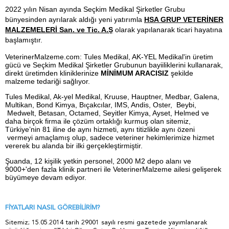
2022 yılın Nisan ayında Seçkim Medikal Şirketler Grubu
bünyesinden ayrılarak aldığı yeni yatırımla
HSA GRUP VETERİNER
MALZEMELERİ San. ve Tic. A.Ş
olarak yapılanarak ticari hayatına
başlamıştır.
VeterinerMalzeme.com: Tules Medikal, AK-YEL Medikal'in üretim
gücü ve Seçkim Medikal Şirketler Grubunun bayiiliklerini kullanarak,
direkt üretimden kliniklerinize
MİNİMUM ARACISIZ
şekilde
malzeme tedariği sağlıyor.
Tules Medikal, Ak-yel Medikal, Kruuse, Hauptner, Medbar, Galena,
Multikan, Bond Kimya, Bıçakcılar, IMS, Andis, Oster, Beybi,
Medwelt, Betasan, Octamed, Seyitler Kimya, Ayset, Helmed ve
daha birçok firma ile çözüm ortaklığı kurmuş olan sitemiz,
Türkiye’nin 81 iline de aynı hizmeti, aynı titizlikle aynı özeni
vermeyi amaçlamış olup, sadece veteriner hekimlerimize hizmet
vererek bu alanda bir ilki gerçekleştirmiştir.
Şuanda, 12 kişilik yetkin personel, 2000 M2 depo alanı ve
9000+'den fazla klinik partneri ile VeterinerMalzeme ailesi gelişerek
büyümeye devam ediyor.
FİYATLARI NASIL GÖREBİLİRİM?
Sitemiz; 15.05.2014 tarih 29001 sayılı resmi gazetede yayımlanarak