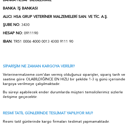
BANKA HESAP BİLGİLERİMİZ
BANKA:
İŞ BANKASI
ALICI:
HSA GRUP VETERİNER MALZEMELERİ SAN. VE TİC. A.Ş.
ŞUBE NO:
3430
HESAP NO:
0911190
IBAN:
TR51 0006 4000 0013 4300 9111 90
SİPARİŞİM NE ZAMAN KARGOYA VERİLİR?
Veterinermalzeme.com'dan vermiş olduğunuz siparişler, sipariş tarih ve
saatine göre OLABİLDİĞİNCE EN HIZLI bir şekilde 1-3 iş günü içerisinde
kargoya verilmeye çalışılmaktadır.
Bu süreyi aşabilecek ender durumlarda müşteri temsilcilerimiz sizlerle
iletişime geçecektir.
RESMİ TATİL GÜNLERİNDE TESLİMAT YAPILIYOR MU?
Resmi tatil günlerinde kargo firmaları teslimat yapmamaktadır.