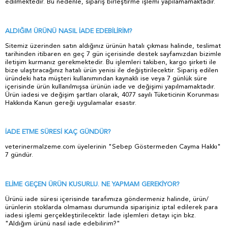
edilmektedir. Bu nedenle, sipariş birleştirme işlemi yapılamamaktadır.
ALDIĞIM ÜRÜNÜ NASIL İADE EDEBİLİRİM?
Sitemiz üzerinden satın aldığınız ürünün hatalı çıkması halinde, teslimat
tarihinden itibaren en geç 7 gün içerisinde destek sayfamızdan bizimle
iletişim kurmanız gerekmektedir. Bu işlemleri takiben, kargo şirketi ile
bize ulaştıracağınız hatalı ürün yenisi ile değiştirilecektir. Sipariş edilen
üründeki hata müşteri kullanımından kaynaklı ise veya 7 günlük süre
içerisinde ürün kullanılmışsa ürünün iade ve değişimi yapılmamaktadır.
Ürün iadesi ve değişim şartları olarak, 4077 sayılı Tüketicinin Korunması
Hakkında Kanun gereği uygulamalar esastır.
İADE ETME SÜRESİ KAÇ GÜNDÜR?
veterinermalzeme.com üyelerinin "Sebep Göstermeden Cayma Hakkı"
7 gündür.
ELİME GEÇEN ÜRÜN KUSURLU. NE YAPMAM GEREKİYOR?
Ürünü iade süresi içerisinde tarafımıza göndermeniz halinde, ürün/
ürünlerin stoklarda olmaması durumunda siparişiniz iptal edilerek para
iadesi işlemi gerçekleştirilecektir
.
İade işlemleri detayı için bkz.
"Aldığım ürünü nasıl iade edebilirim?"