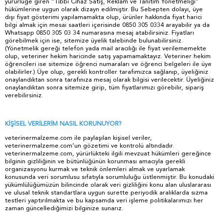
yürürlüğe giren “Tıbbi Cihaz Satış, Reklam ve Tanıtım Yönetmeliği”
hükümlerine uygun olarak dizayn edilmiştir. Bu Sebepten dolayı, üye
dışı fiyat gösterimi yapılamamakta olup, ürünler hakkında fiyat harici
bilgi almak için mesai saatleri içerisinde 0850 305 0334 arayabilir ya da
Whatsapp 0850 305 03 34 numarasına mesaj atabilirsiniz. Fiyatları
görebilmek için ise, sitemize üyelik talebinde bulunabilirsiniz.
(Yönetmelik gereği telefon yada mail aracılığı ile fiyat verilememekte
olup, veteriner hekim haricinde satış yapamamaktayız. Veteriner hekim
öğrencileri ise sitemize öğrenci numaraları ve öğrenci belgeleri ile üye
olabilirler.) Üye olup, gerekli kontroller tarafımızca sağlanıp, üyeliğiniz
onaylandıktan sonra tarafınıza mesaj olarak bilgisi verilecektir. Üyeliğiniz
onaylandıktan sonra sitemize girip, tüm fiyatlarımızı görebilir, sipariş
verebilirsiniz.
KİŞİSEL VERİLERİM NASIL KORUNUYOR?
veterinermalzeme.com ile paylaşılan kişisel veriler,
veterinermalzeme.com’un gözetimi ve kontrolü altındadır.
veterinermalzeme.com, yürürlükteki ilgili mevzuat hükümleri gereğince
bilginin gizliliğinin ve bütünlüğünün korunması amacıyla gerekli
organizasyonu kurmak ve teknik önlemleri almak ve uyarlamak
konusunda veri sorumlusu sıfatıyla sorumluluğu üstlenmiştir. Bu konudaki
yükümlülüğümüzün bilincinde olarak veri gizliliğini konu alan uluslararası
ve ulusal teknik standartlara uygun surette periyodik aralıklarda sızma
testleri yaptırılmakta ve bu kapsamda veri işleme politikalarımızı her
zaman güncellediğimizi bilginize sunarız.