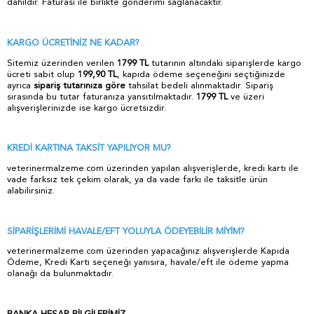
dahildir
.
Faturası ile birlikte gönderimi sağlanacaktır.
KARGO ÜCRETİNİZ NE KADAR?
Sitemiz üzerinden verilen
1799 TL
tutarının altındaki siparişlerde kargo
ücreti sabit olup
199,90 TL
, kapıda ödeme seçeneğini seçtiğinizde
ayrıca
sipariş tutarınıza göre
tahsilat bedeli alınmaktadır. Sipariş
sırasında bu tutar faturanıza yansıtılmaktadır.
1799 TL
ve üzeri
alışverişlerinizde ise kargo ücretsizdir.
KREDİ KARTINA TAKSİT YAPILIYOR MU?
veterinermalzeme.com üzerinden yapılan alışverişlerde, kredi kartı ile
vade farksız tek çekim olarak, ya da vade farkı ile taksitle ürün
alabilirsiniz.
SİPARİŞLERİMİ HAVALE/EFT YOLUYLA ÖDEYEBİLİR MİYİM?
veterinermalzeme.com üzerinden yapacağınız alışverişlerde Kapıda
Ödeme, Kredi Kartı seçeneği yanısıra, havale/eft ile ödeme yapma
olanağı da bulunmaktadır.