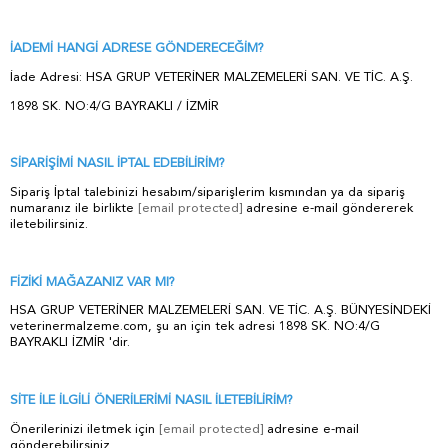
İADEMİ HANGİ ADRESE GÖNDERECEĞİM?
İade Adresi: HSA GRUP VETERİNER MALZEMELERİ SAN. VE TİC. A.Ş.
1898 SK. NO:4/G BAYRAKLI / İZMİR
SİPARİŞİMİ NASIL İPTAL EDEBİLİRİM?
Sipariş İptal talebinizi hesabım/siparişlerim kısmından ya da sipariş
numaranız ile birlikte
[email protected]
adresine e-mail göndererek
iletebilirsiniz.
FİZİKİ MAĞAZANIZ VAR MI?
HSA GRUP VETERİNER MALZEMELERİ SAN. VE TİC. A.Ş. BÜNYESİNDEKİ
veterinermalzeme.com, şu an için tek adresi 1898 SK. NO:4/G
BAYRAKLI İZMİR 'dir.
SİTE İLE İLGİLİ ÖNERİLERİMİ NASIL İLETEBİLİRİM?
Önerilerinizi iletmek için
[email protected]
adresine e-mail
gönderebilirsiniz.