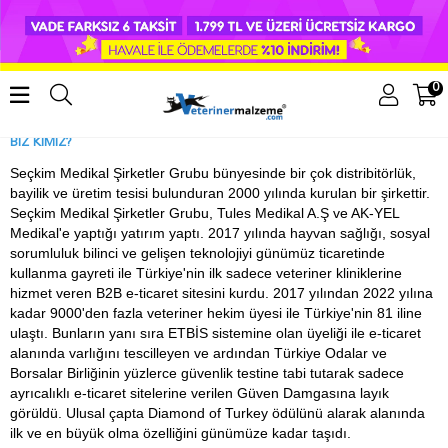
0
BİZ KİMİZ?
Seçkim Medikal Şirketler Grubu bünyesinde bir çok distribitörlük,
bayilik ve üretim tesisi bulunduran 2000 yılında kurulan bir şirkettir.
Seçkim Medikal Şirketler Grubu, Tules Medikal A.Ş ve AK-YEL
Medikal'e yaptığı yatırım yaptı. 2017 yılında hayvan sağlığı, sosyal
sorumluluk bilinci ve gelişen teknolojiyi günümüz ticaretinde
kullanma gayreti ile Türkiye'nin ilk sadece veteriner kliniklerine
hizmet veren B2B e-ticaret sitesini kurdu. 2017 yılından 2022 yılına
kadar 9000'den fazla veteriner hekim üyesi ile Türkiye'nin 81 iline
ulaştı. Bunların yanı sıra ETBİS sistemine olan üyeliği ile e-ticaret
alanında varlığını tescilleyen ve ardından Türkiye Odalar ve
Borsalar Birliğinin yüzlerce güvenlik testine tabi tutarak sadece
ayrıcalıklı e-ticaret sitelerine verilen Güven Damgasına layık
görüldü. Ulusal çapta Diamond of Turkey ödülünü alarak alanında
ilk ve en büyük olma özelliğini günümüze kadar taşıdı.