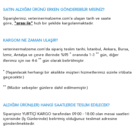
SATIN ALDIĞIM ÜRÜNÜ ERKEN GÖNDEREBİLİR MİSİNİZ?
Siparişleriniz; veterinermalzeme.com'a ulaşan tarih ve saate
göre,
"sırası ile"
hızlı bir şekilde kargolanmaktadır.
KARGOM NE ZAMAN ULAŞIR?
veterinermalzeme.com'da sipariş teslim tarihi; İstanbul, Ankara, Bursa,
*
**
İzmir, Antalya ve çevre illerinde %95
oranında 1-3
gün, diğer
**
illerimiz için ise 4-6
gün olarak belirtilmiştir.
*
(Yaşanılacak herhangi bir aksilikte müşteri hizmetlerimiz sizinle irtibata
geçecektir.)
**
(Mücbir sebepler günlere dahil edilmemiştir.)
ALDIĞIM ÜRÜN(LER) HANGİ SAATLERDE TESLİM EDİLECEK?
Siparişiniz YURTİÇİ KARGO tarafından 09:00 - 18:00 olan mesai saatleri
içerisinde (İş Günlerinde) belirtmiş olduğunuz teslimat adresine
gönderilmektedir.