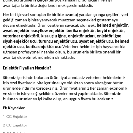
buradaki ürünlerin gerçekten göz kamaştırıcı sonuçlarını en iyi
avantajlarla birlikte değerlendirmek gerekmektedir.
Her biri işlevsel sonuçları ile birlikte avantaj yaratan şırınga çeşitleri, yeri
geldiği zaman işinize yarayacak muazzam seçenekleri göstermeye
devam etmektedir. Ürün çeşitlerini sayacak olur isek;
helmed enjektör
,
ayset enjektör
,
easyflow enjektör
,
berika enjektör
,
beybi enjektör
,
veteriner enjektörü
,
kısa uçlu iğne
,
enjektör uçları
,
enjektör iğne
,
siyah enjektör ucu
,
turuncu enjektör ucu
,
ayset enjektör ucu
,
helmed
ejektör ucu
,
berika enjektör ucu
Veteriner hekimler için hayvancılıkla
uğraşan profesyonel insanlar olsun, bu ürünlerle birlikte önemli bir
avantaj elde etmek mümkün olmaktadır.
Enjektör Fiyatları Nasıldır?
Sitemiz içerisinde bulunan ürün fiyatlarında siz veteriner hekimlerimiz
için özel fiyatlardır. Site içerisine üye olduktan sonra alacağınız bütün
ürünlerde indirimi göreceksiniz. Ürün fiyatlarımız her zaman ekonomik
ve sizlerin isteyeceği şekilde düzenlenmesi yapılmaktadır. Sitemizde
bulunan ürünler en iyi kalite olup, en uygun fiyata bulacaksınız.
Ek Kaynaklar
1 CC Enjektör
2 CC Enjektör