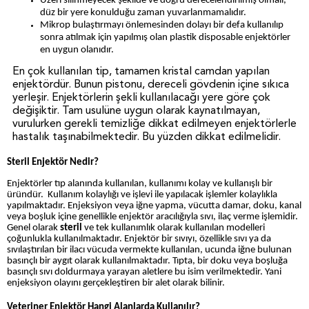
Üzeri silinmeyecek şekilde ve doğru derecelendirilmiş olmalı,
düz bir yere konulduğu zaman yuvarlanmamalıdır.
Mikrop bulaştırmayı önlemesinden dolayı bir defa kullanılıp
sonra atılmak için yapılmış olan plastik disposable enjektörler
en uygun olanıdır.
En çok kullanılan tip, tamamen kristal camdan yapılan
enjektördür. Bunun pistonu, dereceli gövdenin içine sıkıca
yerleşir. Enjektörlerin şekli kullanılacağı yere göre çok
değişiktir. Tam usulüne uygun olarak kaynatılmayan,
vurulurken gerekli temizliğe dikkat edilmeyen enjektörlerle
hastalık taşınabilmektedir. Bu yüzden dikkat edilmelidir.
Steril Enjektör Nedir?
Enjektörler tıp alanında kullanılan, kullanımı kolay ve kullanışlı bir
üründür. Kullanım kolaylığı ve işlevi ile yapılacak işlemler kolaylıkla
yapılmaktadır. Enjeksiyon veya iğne yapma, vücutta damar, doku, kanal
veya boşluk içine genellikle enjektör aracılığıyla sıvı, ilaç verme işlemidir.
Genel olarak
steril
ve tek kullanımlık olarak kullanılan modelleri
çoğunlukla kullanılmaktadır. Enjektör bir sıvıyı, özellikle sıvı ya da
sıvılaştırılan bir ilacı vücuda vermekte kullanılan, ucunda iğne bulunan
basınçlı bir aygıt olarak kullanılmaktadır. Tıpta, bir doku veya boşluğa
basınçlı sıvı doldurmaya yarayan aletlere bu isim verilmektedir. Yani
enjeksiyon olayını gerçekleştiren bir alet olarak bilinir.
Veteriner Enjektör Hangi Alanlarda Kullanılır?