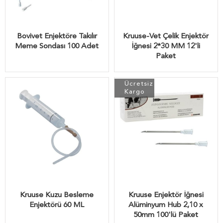
Bovivet Enjektöre Takılır
Kruuse-Vet Çelik Enjektör
Meme Sondası 100 Adet
İğnesi 2*30 MM 12'li
Paket
Ücretsiz
Kargo
Kruuse Kuzu Besleme
Kruuse Enjektör İğnesi
Enjektörü 60 ML
Alüminyum Hub 2,10 x
50mm 100'lü Paket