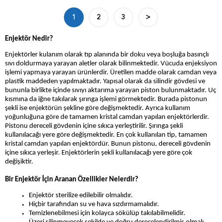
1
2
3
>
Enjektör Nedir?
Enjektörler kulanım olarak tıp alanında bir doku veya boşluğa basınçlı
sıvı doldurmaya yarayan aletler olarak bilinmektedir. Vücuda enjeksiyon
işlemi yapmaya yarayan ürünlerdir. Üretilen madde olarak camdan veya
plastik maddeden yapılmaktadır. Yapısal olarak da silindir gövdesi ve
bununla birlikte içinde sıvıyı aktarıma yarayan piston bulunmaktadır. Uç
kısmına da iğne takılarak şırınga işlemi görmektedir. Burada pistonun
şekli ise enjektörün şekline göre değişmektedir. Ayrıca kullanım
yoğunluğuna göre de tamamen kristal camdan yapılan enjektörlerdir.
Pistonu dereceli gövdenin içine sıkıca yerleştirilir. Şırınga şekli
kullanılacağı yere göre değişmektedir. En çok kullanılan tip, tamamen
kristal camdan yapılan enjektördür. Bunun pistonu, dereceli gövdenin
içine sıkıca yerleşir. Enjektörlerin şekli kullanılacağı yere göre çok
değişiktir.
Bir Enjektör İçin Aranan Özellikler Nelerdir?
Enjektör sterilize edilebilir olmalıdır.
Hiçbir tarafından su ve hava sızdırmamalıdır.
Temizlenebilmesi için kolayca sökülüp takılabilmelidir.