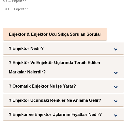
5 CC Enjektör
10 CC Enjektör
Enjektör & Enjektör Ucu Sıkça Sorulan Sorular
❔ Enjektör Nedir?
❔ Enjektör Ve Enjektör Uçlarında Tercih Edilen
Bir sıvıyı, özellikle sıvı ya da sıvılaştırılan bir ilacı
Markalar Nelerdir?
vücuda vermekte kullanılan, ucunda iğne bulunan
❔ Otomatik Enjektör Ne İşe Yarar?
basınçlı bir aygıttır.
Ayset, Berika, Helmed, Beybi ve Kruuse markaları
❔ Enjektör Ucundaki Renkler Ne Anlama Gelir?
daha çok tercih edilmektedir.
Otomatik enjektör, önceden ölçülmüş bir ilaç dozu
❔ Enjekör ve Enjektör Uçlarının Fiyatları Nedir?
vermek için tasarlanmış tıbbi bir cihazdır. Düğme,
Enjektör ucundaki renkler iğnenin kalınlığını yani
iğneyi hızlı bir şekilde yerleştiren ve ilacı veren bir