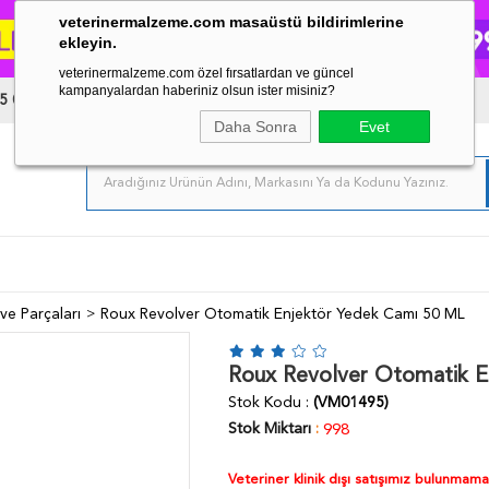
veterinermalzeme.com masaüstü bildirimlerine
ekleyin.
veterinermalzeme.com özel fırsatlardan ve güncel
kampanyalardan haberiniz olsun ister misiniz?
5 03 34
Daha Sonra
Evet
ve Parçaları
Roux Revolver Otomatik Enjektör Yedek Camı 50 ML
Roux Revolver Otomatik E
Stok Kodu
(VM01495)
Stok Miktarı
:
998
Veteriner klinik dışı satışımız bulunmam