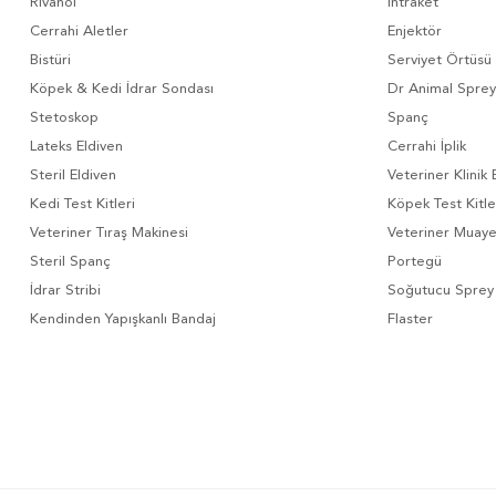
Rivanol
İntraket
Cerrahi Aletler
Enjektör
Bistüri
Serviyet Örtüsü
Köpek & Kedi İdrar Sondası
Dr Animal Sprey
Stetoskop
Spanç
Lateks Eldiven
Cerrahi İplik
Steril Eldiven
Veteriner Klinik 
Kedi Test Kitleri
Köpek Test Kitle
Veteriner Tıraş Makinesi
Veteriner Muay
Steril Spanç
Portegü
İdrar Stribi
Soğutucu Sprey
Kendinden Yapışkanlı Bandaj
Flaster