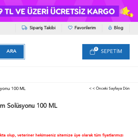
Sipariş Takibi
Favorilerim
Blog
0
SEPETIM
üsyonu 100 ML
< < Önceki Sayfaya Dön
kım Solüsyonu 100 ML
akta olup, veteriner hekimseniz sitemize üye olarak tüm fiyatlarımızı