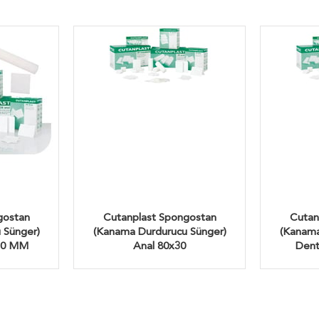
gostan
Cutanplast Spongostan
Cutan
 Sünger)
(Kanama Durdurucu Sünger)
(Kanama
*10 MM
Anal 80x30
Dent