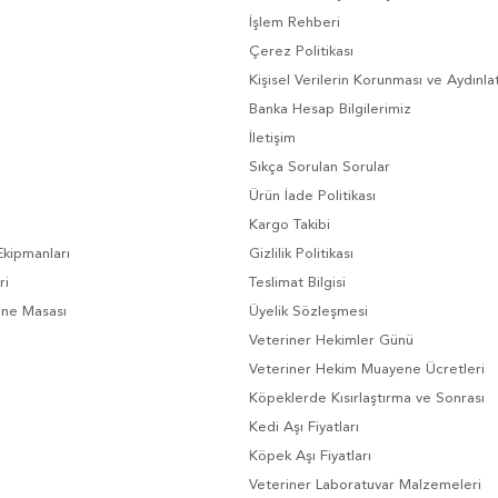
İşlem Rehberi
Çerez Politikası
Kişisel Verilerin Korunması ve Aydınl
Banka Hesap Bilgilerimiz
İletişim
Sıkça Sorulan Sorular
Ürün İade Politikası
Kargo Takibi
Ekipmanları
Gizlilik Politikası
ri
Teslimat Bilgisi
ene Masası
Üyelik Sözleşmesi
Veteriner Hekimler Günü
Veteriner Hekim Muayene Ücretleri
Köpeklerde Kısırlaştırma ve Sonrası
Kedi Aşı Fiyatları
Köpek Aşı Fiyatları
Veteriner Laboratuvar Malzemeleri