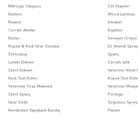
Mikroçip Okuyucu
Cilt Stapleri
Batikon
Wood Lambası
Rivanol
İntraket
Cerrahi Aletler
Enjektör
Bistüri
Serviyet Örtüsü
Köpek & Kedi İdrar Sondası
Dr Animal Sprey
Stetoskop
Spanç
Lateks Eldiven
Cerrahi İplik
Steril Eldiven
Veteriner Klinik 
Kedi Test Kitleri
Köpek Test Kitle
Veteriner Tıraş Makinesi
Veteriner Muay
Steril Spanç
Portegü
İdrar Stribi
Soğutucu Sprey
Kendinden Yapışkanlı Bandaj
Flaster