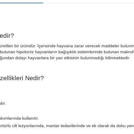
edir?
 üretilen bir üründür. İçerisinde hayvana zarar verecek maddeler bulu
e bulunan hipoloröz hayvanların bağışıklık sistemlerinde bulunan makrofa
uğundan dolayı hayvanlara bir yan etkisinin bulunmadığı bilinmektedir.
llikleri Nedir?
dır.
kımlarında kullanılır.
türlü cilt lezyonlarında, mantar tedavilerinde ve ek olarak da doku yeni