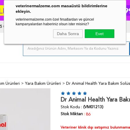
veterinermalzeme.com masaüstü bildirimlerine
ekleyin.
veterinermalzeme.com özel fırsatlardan ve güncel
kampanyalardan haberiniz olsun ister misiniz?
5 03 34
Daha Sonra
Evet
ım Ürünleri
Yara Bakım Ürünleri
Dr Animal Health Yara Bakım Sol
Dr Animal Health Yara Ba
Stok Kodu
(VM01213)
Stok Miktarı
:
86
Veteriner klinik dışı satışımız bulunmam