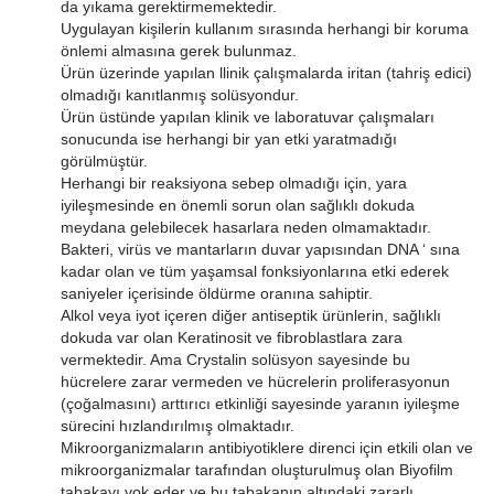
da yıkama gerektirmemektedir.
Uygulayan kişilerin kullanım sırasında herhangi bir koruma
önlemi almasına gerek bulunmaz.
Ürün üzerinde yapılan llinik çalışmalarda iritan (tahriş edici)
olmadığı kanıtlanmış solüsyondur.
Ürün üstünde yapılan klinik ve laboratuvar çalışmaları
sonucunda ise herhangi bir yan etki yaratmadığı
görülmüştür.
Herhangi bir reaksiyona sebep olmadığı için, yara
iyileşmesinde en önemli sorun olan sağlıklı dokuda
meydana gelebilecek hasarlara neden olmamaktadır.
Bakteri, virüs ve mantarların duvar yapısından DNA ‘ sına
kadar olan ve tüm yaşamsal fonksiyonlarına etki ederek
saniyeler içerisinde öldürme oranına sahiptir.
Alkol veya iyot içeren diğer antiseptik ürünlerin, sağlıklı
dokuda var olan Keratinosit ve fibroblastlara zara
vermektedir. Ama Crystalin solüsyon sayesinde bu
hücrelere zarar vermeden ve hücrelerin proliferasyonun
(çoğalmasını) arttırıcı etkinliği sayesinde yaranın iyileşme
sürecini hızlandırılmış olmaktadır.
Mikroorganizmaların antibiyotiklere direnci için etkili olan ve
mikroorganizmalar tarafından oluşturulmuş olan Biyofilm
tabakayı yok eder ve bu tabakanın altındaki zararlı