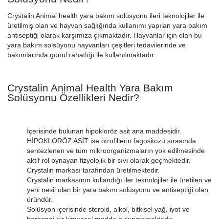
Crystalin Animal health yara bakım solüsyonu ileri teknolojiler ile
üretilmiş olan ve hayvan sağlığında kullanımı yapılan yara bakım
antiseptiği olarak karşımıza çıkmaktadır. Hayvanlar için olan bu
yara bakım solsüyonu hayvanları çeşitleri tedavilerinde ve
bakımlarında gönül rahatlığı ile kullanılmaktadır.
Crystalin Animal Health Yara Bakım
Solüsyonu Özellikleri Nedir?
İçerisinde bulunan hipokloröz asit ana maddesidir.
HİPOKLORÖZ ASİT ise ötrofillerin fagositozu sırasında
sentezlenen ve tüm mikroorganizmaların yok edilmesinde
aktif rol oynayan fizyolojik bir sıvı olarak geçmektedir.
Crystalin markası tarafından üretilmektedir.
Crystalin markasının kullandığı iler teknolojiler ile üretilen ve
yeni nesil olan bir yara bakım solüsyonu ve antiseptiği olan
üründür.
Solüsyon içerisinde steroid, alkol, bitkisel yağ, iyot ve
herhangi bir kimyasal madde bulunmamaktadır.