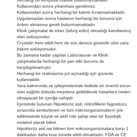
Kullanımdan sonra yıkanması gerekmez.
Kullanımdan sonra herhangi bir kalıntı bırakmamaktadır.
Uygulamadan sonra hastanın herhangi bir koruma için
önlem almasına gerek bulunmamaktadır.
Klinik çalışmalar ile iritan (tahriş edici) olmadığı kanıtlanmış
olan solüsyondur.
Crystalin hem etkili hem de son derece güvenilir olan yara
bakım solüsyonudur.
Bu zamana kadar yapılan Laboratuvar ve Klinik
çalışmalarda herhangi bir yan etki durumu ile
karşılaşılmamıştır.
Herhangi bir reaksiyona yol açmadığı için güvenle
kullanılabilir.
Yara bakımında ve iyileşmelerinde belkide en önemli sorun
olan sağlıklı dokuda meydana gelebilecek hasarlara neden
olmayacak bir içeriğe sahiptir.
İçerisinde bulunan Hipokloröz asit, nötrofillerin fagositozu
sırasında sentezlenen ve tüm mikroorganizmaların yok
edilmesinde büyük ve aktif role sahip olan bir fizyolojik
molekül olarak bilinir.
Hipokloröz asit ise bilinen tüm mikroorganizmalara karşı 1
dakikadan daha kısa sürede etkili olmaktadır. FDA ve CE