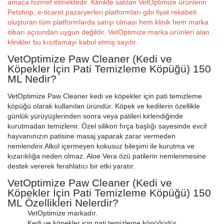
amaca hizmet etmektedir. Klinikte satılan VetOptimize ürünlerin
Petshop, e-ticaret pazaryerleri platformları gibi fiyat rekabeti
oluşturan tüm platformlarda satışı olması hem klinik hem marka
itibarı açısından uygun değildir. VetOptimize marka ürünleri alan
klinikler bu kısıtlamayı kabul etmiş sayılır.
VetOptimize Paw Cleaner (Kedi ve
Köpekler İçin Pati Temizleme Köpüğü) 150
ML Nedir?
VetOptimize Paw Cleaner kedi ve köpekler için pati temizleme
köpüğü olarak kullanılan üründür. Köpek ve kedilerin özellikle
günlük yürüyüşlerinden sonra veya patileri kirlendiğinde
kurutmadan temizlenir. Özel silikon fırça başlığı sayesinde evcil
hayvanınızın patisine masaj yaparak zarar vermeden
nemlendirir.Alkol içermeyen kokusuz bileşimi ile kurutma ve
kızarıklığa neden olmaz. Aloe Vera özü patilerin nemlenmesine
destek vererek ferahlatıcı bir etki yaratır.
VetOptimize Paw Cleaner (Kedi ve
Köpekler İçin Pati Temizleme Köpüğü) 150
ML Özellikleri Nelerdir?
VetOptimize markadır.
Kedi ve köpekler için pati temizleme köpüğüdür.