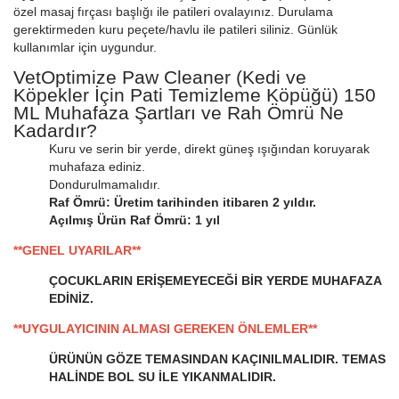
özel masaj fırçası başlığı ile patileri ovalayınız. Durulama
gerektirmeden kuru peçete/havlu ile patileri siliniz. Günlük
kullanımlar için uygundur.
VetOptimize Paw Cleaner (Kedi ve
Köpekler İçin Pati Temizleme Köpüğü) 150
ML Muhafaza Şartları ve Rah Ömrü Ne
Kadardır?
Kuru ve serin bir yerde, direkt güneş ışığından koruyarak
muhafaza ediniz.
Dondurulmamalıdır.
Raf Ömrü: Üretim tarihinden itibaren 2 yıldır.
Açılmış Ürün Raf Ömrü: 1 yıl
**GENEL UYARILAR**
ÇOCUKLARIN ERİŞEMEYECEĞİ BİR YERDE MUHAFAZA
EDİNİZ.
**UYGULAYICININ ALMASI GEREKEN ÖNLEMLER**
ÜRÜNÜN GÖZE TEMASINDAN KAÇINILMALIDIR. TEMAS
HALİNDE BOL SU İLE YIKANMALIDIR.