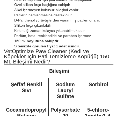
Özel silikon fırça başlığına sahiptir.
Alkol içermeyen kokusuz bileşimi vardır.
Patilerin nemlenmesine destek olur.
D-Panthenol yürüyüşlerden yıpranmış patileri onarır.
Silikon fırça çıkarılabilir.
Kirlendiği zaman kolayca yıkanabilmektedir.
Parfüm, bota, renklendirici ve paraben içermez.
150 ml boyutuna sahiptir.
Sitemizde görülen fiyat 1 adet içindir.
VetOptimize Paw Cleaner (Kedi ve
Köpekler İçin Pati Temizleme Köpüğü) 150
ML Bileşimi Nedir?
Bileşimi
Şeffaf Renkli
Sodium
Sorbitol
Sıvı
Lauryl
Sulfate
Cocamidopropyl
Polysorbate
5-chloro-
Betaine
20
2methy1-4-