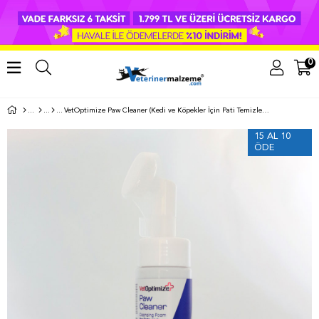
0
VetOptimize Paw Cleaner (Kedi ve Köpekler İçin Pati Temizleme Köpüğü) 150 ML
15 AL 10
ÖDE