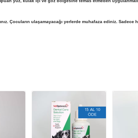
ampuan yüz, kulak içi ve göz bölgesine temas etmeden uygulanmalı
nız. Çocuların ulaşamayacağı yerlerde muhafaza ediniz. Sadece ha
15 AL 10
ÖDE