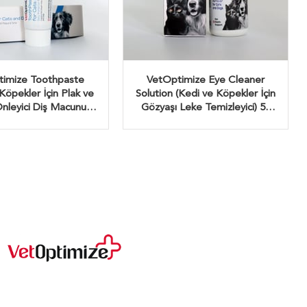
imize Toothpaste
VetOptimize Eye Cleaner
Köpekler İçin Plak ve
Solution (Kedi ve Köpekler İçin
Önleyici Diş Macunu)
Gözyaşı Leke Temizleyici) 50
100 Gr
ML