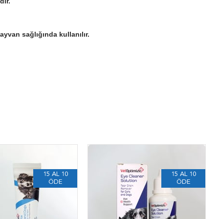
dır.
yvan sağlığında kullanılır.
15 AL 10
15 AL 10
ÖDE
ÖDE