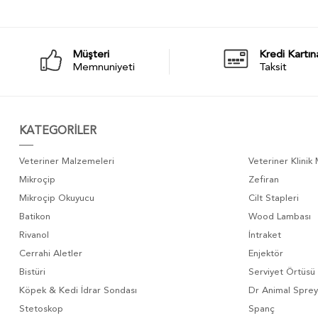
Müşteri
Kredi Kartın
Memnuniyeti
Taksit
KATEGORİLER
Veteriner Malzemeleri
Veteriner Klinik
Mikroçip
Zefiran
Mikroçip Okuyucu
Cilt Stapleri
Batikon
Wood Lambası
Rivanol
İntraket
Cerrahi Aletler
Enjektör
Bistüri
Serviyet Örtüsü
Köpek & Kedi İdrar Sondası
Dr Animal Sprey
Stetoskop
Spanç