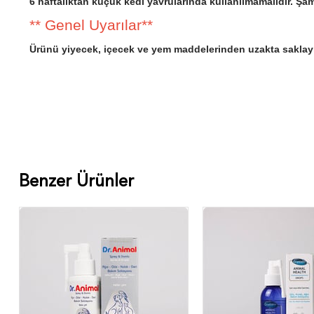
6 haftalıktan küçük kedi yavrularında kullanılmamalıdır. Ş
** Genel Uyarılar**
Ürünü yiyecek, içecek ve yem maddelerinden uzakta saklayı
Benzer Ürünler