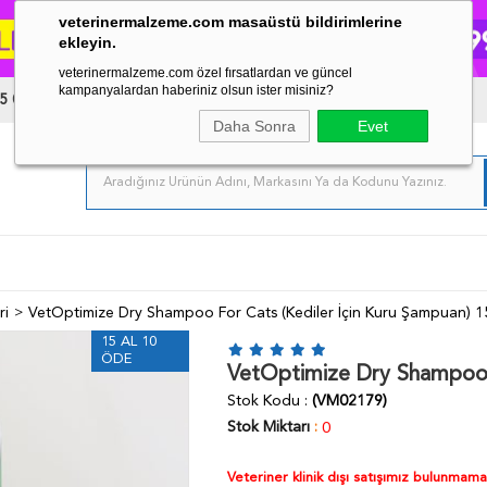
veterinermalzeme.com masaüstü bildirimlerine
ekleyin.
veterinermalzeme.com özel fırsatlardan ve güncel
kampanyalardan haberiniz olsun ister misiniz?
5 03 34
Daha Sonra
Evet
ri
VetOptimize Dry Shampoo For Cats (Kediler İçin Kuru Şampuan) 1
15 AL 10
ÖDE
VetOptimize Dry Shampoo F
Stok Kodu
(VM02179)
Stok Miktarı
:
0
Veteriner klinik dışı satışımız bulunmam