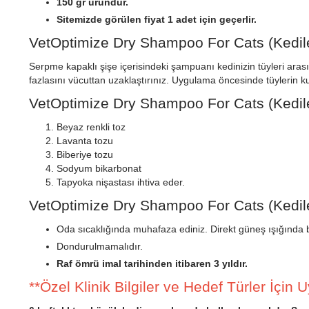
150 gr üründür.
Sitemizde görülen fiyat 1 adet için geçerlir.
VetOptimize Dry Shampoo For Cats (Kedil
Serpme kapaklı şişe içerisindeki şampuanı kedinizin tüyleri ar
fazlasını vücuttan uzaklaştırınız. Uygulama öncesinde tüylerin 
VetOptimize Dry Shampoo For Cats (Kedile
Beyaz renkli toz
Lavanta tozu
Biberiye tozu
Sodyum bikarbonat
Tapyoka nişastası ihtiva eder.
VetOptimize Dry Shampoo For Cats (Kedil
Oda sıcaklığında muhafaza ediniz. Direkt güneş ışığında 
Dondurulmamalıdır.
Raf ömrü imal tarihinden itibaren 3 yıldır.
**Özel Klinik Bilgiler ve Hedef Türler İçin U