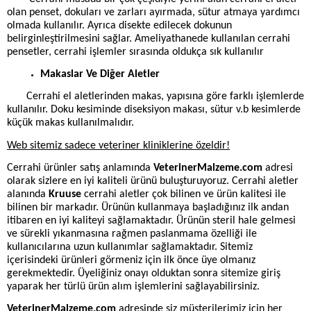
olan penset, dokuları ve zarları ayırmada, sütur atmaya yardımcı
olmada kullanılır. Ayrıca disekte edilecek dokunun
belirginleştirilmesini sağlar. Ameliyathanede kullanılan cerrahi
pensetler, cerrahi işlemler sırasında oldukça sık kullanılır
Makaslar Ve Diğer Aletler
Cerrahi el aletlerinden makas, yapısına göre farklı işlemlerde
kullanılır. Doku kesiminde diseksiyon makası, sütur v.b kesimlerde
küçük makas kullanılmalıdır.
Web sitemiz sadece veteriner kliniklerine özeldir!
Cerrahi ürünler satış anlamında
VeterinerMalzeme.com
adresi
olarak sizlere en iyi kaliteli ürünü buluşturuyoruz. Cerrahi aletler
alanında
Kruuse
cerrahi aletler çok bilinen ve ürün kalitesi ile
bilinen bir markadır. Ürünün kullanmaya başladığınız ilk andan
itibaren en iyi kaliteyi sağlamaktadır. Ürünün steril hale gelmesi
ve sürekli yıkanmasına rağmen paslanmama özelliği ile
kullanıcılarına uzun kullanımlar sağlamaktadır. Sitemiz
içerisindeki ürünleri görmeniz için ilk önce üye olmanız
gerekmektedir. Üyeliğiniz onayı olduktan sonra sitemize giriş
yaparak her türlü ürün alım işlemlerini sağlayabilirsiniz.
VeterinerMalzeme.com
adresinde siz müşterilerimiz için her