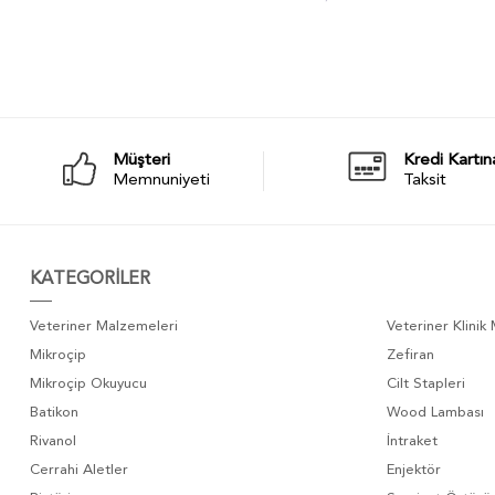
Müşteri
Kredi Kartın
Memnuniyeti
Taksit
KATEGORİLER
Veteriner Malzemeleri
Veteriner Klinik
Mikroçip
Zefiran
Mikroçip Okuyucu
Cilt Stapleri
Batikon
Wood Lambası
Rivanol
İntraket
Cerrahi Aletler
Enjektör