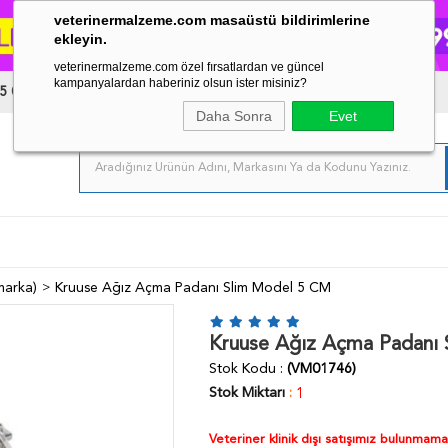
veterinermalzeme.com masaüstü bildirimlerine
ekleyin.
veterinermalzeme.com özel fırsatlardan ve güncel
kampanyalardan haberiniz olsun ister misiniz?
5 03 34
Daha Sonra
Evet
marka)
Kruuse Ağız Açma Padanı Slim Model 5 CM
Kruuse Ağız Açma Padanı
Stok Kodu
(VM01746)
Stok Miktarı
:
1
Veteriner klinik dışı satışımız bulunmam