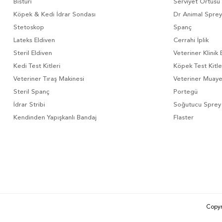
Bistüri
Serviyet Örtüsü
Köpek & Kedi İdrar Sondası
Dr Animal Sprey
Stetoskop
Spanç
Lateks Eldiven
Cerrahi İplik
Steril Eldiven
Veteriner Klinik 
Kedi Test Kitleri
Köpek Test Kitle
Veteriner Tıraş Makinesi
Veteriner Muay
Steril Spanç
Portegü
İdrar Stribi
Soğutucu Sprey
Kendinden Yapışkanlı Bandaj
Flaster
Copyr