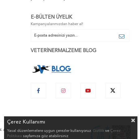
E-BÜLTEN ÜYELIK
Kampanyalarımızdan haber al!
VETERİNERMALZEME BLOG
Çerez Kullanımı
. A.Ş.
Yasal düzenlemelere uygun çerezler kullanıyoruz.
Gizlilik
ve
Çerez
Politikası
sayfamıza göz atabilirsiniz.