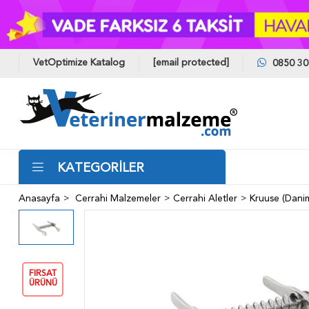
VetOptimize Katalog
[email protected]
0850 30
KATEGORİLER
Anasayfa
Cerrahi Malzemeler
Cerrahi Aletler
Kruuse (Dani
FIRSAT
ÜRÜNÜ