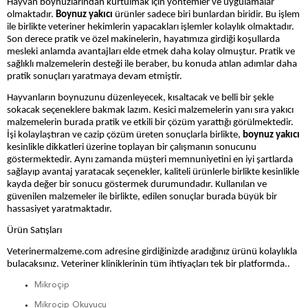
Hayvan boynuzlarından kurtulmak için yöntemler ve uygulamalar
olmaktadır.
Boynuz yakıcı
ürünler sadece biri bunlardan biridir. Bu işlem
ile birlikte veteriner hekimlerin yapacakları işlemler kolaylık olmaktadır.
Son derece pratik ve özel makinelerin, hayatımıza girdiği koşullarda
mesleki anlamda avantajları elde etmek daha kolay olmuştur. Pratik ve
sağlıklı malzemelerin desteği ile beraber, bu konuda atılan adımlar daha
pratik sonuçları yaratmaya devam etmiştir.
Hayvanların boynuzunu düzenleyecek, kısaltacak ve belli bir şekle
sokacak seçeneklere bakmak lazım. Kesici malzemelerin yanı sıra yakıcı
malzemelerin burada pratik ve etkili bir çözüm yarattığı görülmektedir.
İşi kolaylaştıran ve cazip çözüm üreten sonuçlarla birlikte,
boynuz yakıcı
kesinlikle dikkatleri üzerine toplayan bir çalışmanın sonucunu
göstermektedir. Aynı zamanda müşteri memnuniyetini en iyi şartlarda
sağlayıp avantaj yaratacak seçenekler, kaliteli ürünlerle birlikte kesinlikle
kayda değer bir sonucu göstermek durumundadır. Kullanılan ve
güvenilen malzemeler ile birlikte, edilen sonuçlar burada büyük bir
hassasiyet yaratmaktadır.
Ürün Satışları
Veterinermalzeme.com adresine girdiğinizde aradığınız ürünü kolaylıkla
bulacaksınız. Veteriner kliniklerinin tüm ihtiyaçları tek bir platformda..
Mikroçip
Mikroçip Okuyucu