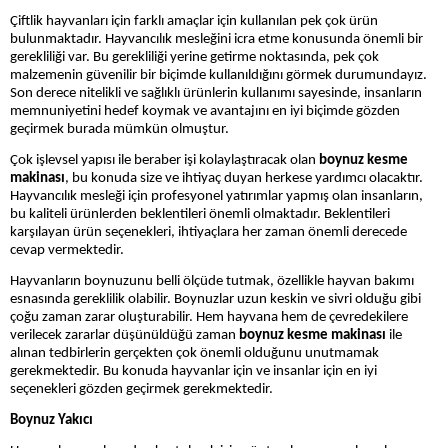
Çiftlik hayvanları için farklı amaçlar için kullanılan pek çok ürün
bulunmaktadır. Hayvancılık mesleğini icra etme konusunda önemli bir
gerekliliği var. Bu gerekliliği yerine getirme noktasında, pek çok
malzemenin güvenilir bir biçimde kullanıldığını görmek durumundayız.
Son derece nitelikli ve sağlıklı ürünlerin kullanımı sayesinde, insanların
memnuniyetini hedef koymak ve avantajını en iyi biçimde gözden
geçirmek burada mümkün olmuştur.
Çok işlevsel yapısı ile beraber işi kolaylaştıracak olan
boynuz kesme
makinası
, bu konuda size ve ihtiyaç duyan herkese yardımcı olacaktır.
Hayvancılık mesleği için profesyonel yatırımlar yapmış olan insanların,
bu kaliteli ürünlerden beklentileri önemli olmaktadır. Beklentileri
karşılayan ürün seçenekleri, ihtiyaçlara her zaman önemli derecede
cevap vermektedir.
Hayvanların boynuzunu belli ölçüde tutmak, özellikle hayvan bakımı
esnasında gereklilik olabilir. Boynuzlar uzun keskin ve sivri olduğu gibi
çoğu zaman zarar oluşturabilir. Hem hayvana hem de çevredekilere
verilecek zararlar düşünüldüğü zaman
boynuz kesme makinası
ile
alınan tedbirlerin gerçekten çok önemli olduğunu unutmamak
gerekmektedir. Bu konuda hayvanlar için ve insanlar için en iyi
seçenekleri gözden geçirmek gerekmektedir.
Boynuz Yakıcı