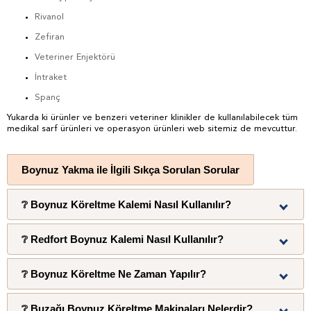
Rivanol
Zefiran
Veteriner Enjektörü
İntraket
Spanç
Yukarda ki ürünler ve benzeri veteriner klinikler de kullanılabilecek tüm
medikal sarf ürünleri ve operasyon ürünleri web sitemiz de mevcuttur.
Boynuz Yakma ile İlgili Sıkça Sorulan Sorular
❔ Boynuz Köreltme Kalemi Nasıl Kullanılır?
❔ Redfort Boynuz Kalemi Nasıl Kullanılır?
Düğmecik çevresindeki derinin etkilenmemesi için
❔ Boynuz Köreltme Ne Zaman Yapılır?
düğmecik etrafına gliserin uygulanır. Kimyasal yakıcı
Redfort boynuz kalemi, temizlenen bölgeye 1 dakika
ise boynuz düğmeciği yumuşayana kadar dairesel
❔ Buzağı Boynuz Köreltme Makinaları Nelerdir?