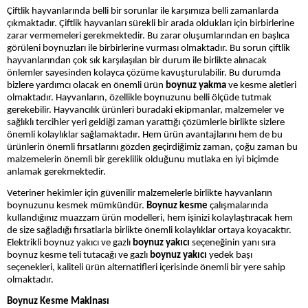
Çiftlik hayvanlarında belli bir sorunlar ile karşımıza belli zamanlarda
çıkmaktadır. Çiftlik hayvanları sürekli bir arada oldukları için birbirlerine
zarar vermemeleri gerekmektedir. Bu zarar oluşumlarından en başlıca
görüleni boynuzları ile birbirlerine vurması olmaktadır. Bu sorun çiftlik
hayvanlarından çok sık karşılaşılan bir durum ile birlikte alınacak
önlemler sayesinden kolayca çözüme kavuşturulabilir. Bu durumda
bizlere yardımcı olacak en önemli ürün
boynuz yakma
ve kesme aletleri
olmaktadır. Hayvanların, özellikle boynuzunu belli ölçüde tutmak
gerekebilir. Hayvancılık ürünleri buradaki ekipmanlar, malzemeler ve
sağlıklı tercihler yeri geldiği zaman yarattığı çözümlerle birlikte sizlere
önemli kolaylıklar sağlamaktadır. Hem ürün avantajlarını hem de bu
ürünlerin önemli fırsatlarını gözden geçirdiğimiz zaman, çoğu zaman bu
malzemelerin önemli bir gereklilik olduğunu mutlaka en iyi biçimde
anlamak gerekmektedir.
Veteriner hekimler için güvenilir malzemelerle birlikte hayvanların
boynuzunu kesmek mümkündür.
Boynuz kesme
çalışmalarında
kullandığınız muazzam ürün modelleri, hem işinizi kolaylaştıracak hem
de size sağladığı fırsatlarla birlikte önemli kolaylıklar ortaya koyacaktır.
Elektrikli boynuz yakıcı ve gazlı
boynuz yakıcı
seçeneğinin yanı sıra
boynuz kesme teli tutacağı ve gazlı
boynuz yakıcı
yedek başı
seçenekleri, kaliteli ürün alternatifleri içerisinde önemli bir yere sahip
olmaktadır.
Boynuz Kesme Makinası