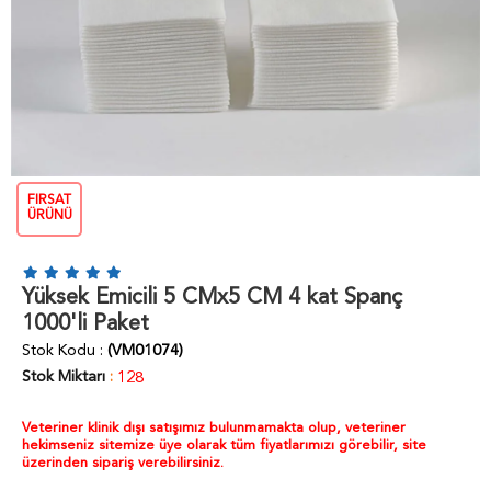
FIRSAT
ÜRÜNÜ
Yüksek Emicili 5 CMx5 CM 4 kat Spanç
1000'li Paket
Stok Kodu
(VM01074)
Stok Miktarı
:
128
Veteriner klinik dışı satışımız bulunmamakta olup, veteriner
hekimseniz sitemize üye olarak tüm fiyatlarımızı görebilir, site
üzerinden sipariş verebilirsiniz.