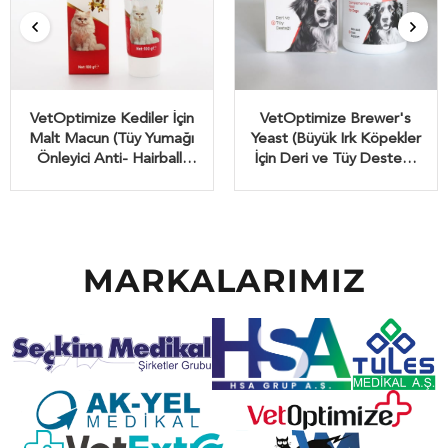
VetOptimize Kediler İçin
VetOptimize Brewer's
Malt Macun (Tüy Yumağı
Yeast (Büyük Irk Köpekler
Önleyici Anti- Hairball)
İçin Deri ve Tüy Desteği)
100 Gr
45 Çiğnenebilir Tablet
MARKALARIMIZ