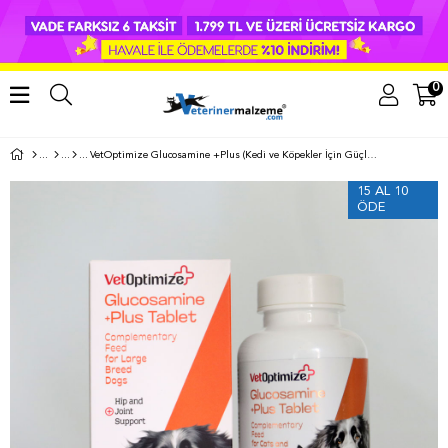
0
VetOptimize Glucosamine +Plus (Kedi ve Köpekler İçin Güçlü Etkili Eklem Desteği) 60 Çiğnenebilir Tablet
15 AL 10
ÖDE