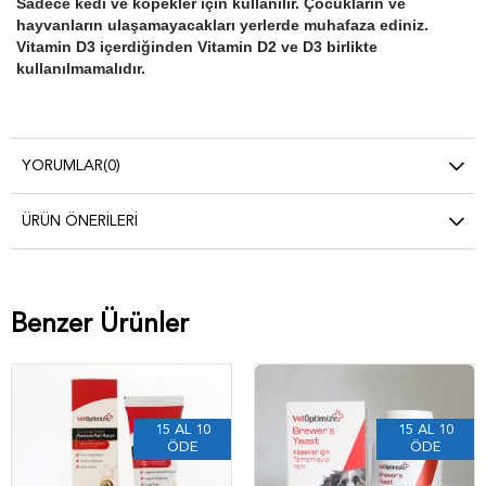
Sadece kedi ve köpekler için kullanılır. Çocukların ve
hayvanların ulaşamayacakları yerlerde muhafaza ediniz.
Vitamin D3 içerdiğinden Vitamin D2 ve D3 birlikte
kullanılmamalıdır.
YORUMLAR
(0)
ÜRÜN ÖNERILERI
Benzer Ürünler
15 AL 10
15 AL 10
ÖDE
ÖDE