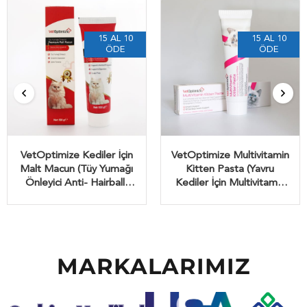
15 AL 10
15 AL 10
ÖDE
ÖDE
VetOptimize Kediler İçin
VetOptimize Multivitamin
Malt Macun (Tüy Yumağı
Kitten Pasta (Yavru
Önleyici Anti- Hairball)
Kediler İçin Multivitamin
100 Gr
Desteği) 100 Gr
MARKALARIMIZ