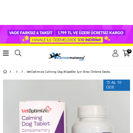
0
VetOptimize Calming Dog (Köpekler İçin Stres Önleme Desteği) 60 Çiğnenebilir Tablet
15 AL 10
ÖDE