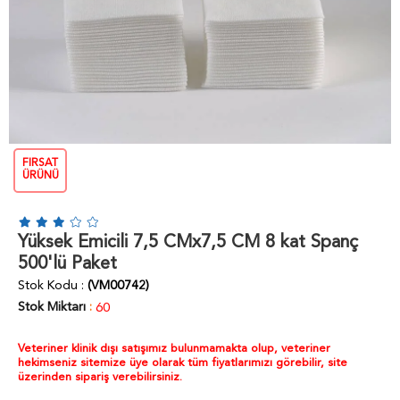
FIRSAT
ÜRÜNÜ
Yüksek Emicili 7,5 CMx7,5 CM 8 kat Spanç
500'lü Paket
Stok Kodu
(VM00742)
Stok Miktarı
:
60
Veteriner klinik dışı satışımız bulunmamakta olup, veteriner
hekimseniz sitemize üye olarak tüm fiyatlarımızı görebilir, site
üzerinden sipariş verebilirsiniz.