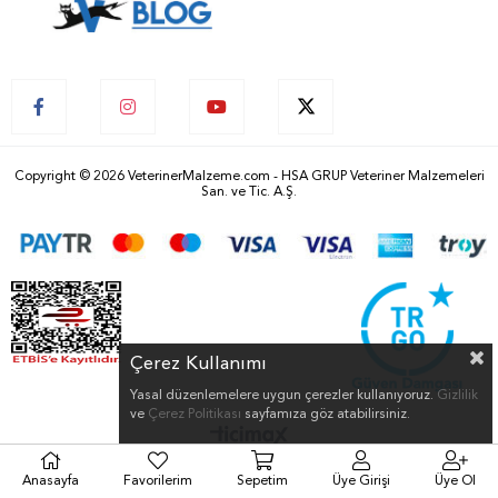
Copyright © 2026 VeterinerMalzeme.com - HSA GRUP Veteriner Malzemeleri
San. ve Tic. A.Ş.
Çerez Kullanımı
Yasal düzenlemelere uygun çerezler kullanıyoruz.
Gizlilik
ve
Çerez Politikası
sayfamıza göz atabilirsiniz.
Anasayfa
Favorilerim
Sepetim
Üye Girişi
Üye Ol