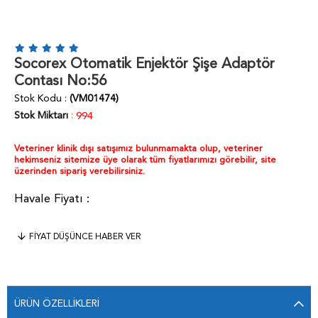
Socorex Otomatik Enjektör Şişe Adaptör
Contası No:56
Stok Kodu
(VM01474)
Stok Miktarı
:
994
Veteriner klinik dışı satışımız bulunmamakta olup, veteriner
hekimseniz sitemize üye olarak tüm fiyatlarımızı görebilir, site
üzerinden sipariş verebilirsiniz.
FIYAT DÜŞÜNCE HABER VER
ÜRÜN ÖZELLIKLERI