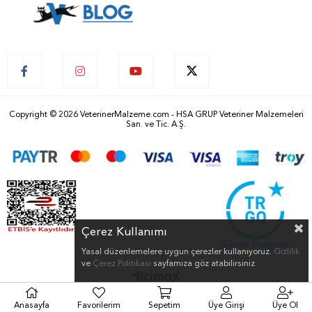
Copyright © 2026 VeterinerMalzeme.com - HSA GRUP Veteriner Malzemeleri
San. ve Tic. A.Ş.
Çerez Kullanımı
Yasal düzenlemelere uygun çerezler kullanıyoruz.
Gizlilik
ve
Çerez Politikası
sayfamıza göz atabilirsiniz.
Anasayfa
Favorilerim
Sepetim
Üye Girişi
Üye Ol