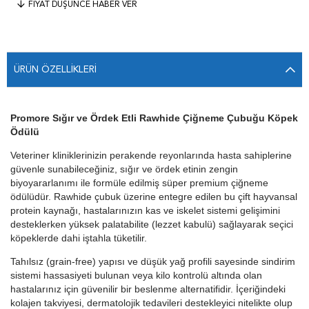
FIYAT DÜŞÜNCE HABER VER
ÜRÜN ÖZELLIKLERI
Promore Sığır ve Ördek Etli Rawhide Çiğneme Çubuğu Köpek
Ödülü
Veteriner kliniklerinizin perakende reyonlarında hasta sahiplerine
güvenle sunabileceğiniz, sığır ve ördek etinin zengin
biyoyararlanımı ile formüle edilmiş süper premium çiğneme
ödülüdür. Rawhide çubuk üzerine entegre edilen bu çift hayvansal
protein kaynağı, hastalarınızın kas ve iskelet sistemi gelişimini
desteklerken yüksek palatabilite (lezzet kabulü) sağlayarak seçici
köpeklerde dahi iştahla tüketilir.
Tahılsız (grain-free) yapısı ve düşük yağ profili sayesinde sindirim
sistemi hassasiyeti bulunan veya kilo kontrolü altında olan
hastalarınız için güvenilir bir beslenme alternatifidir. İçeriğindeki
kolajen takviyesi, dermatolojik tedavileri destekleyici nitelikte olup