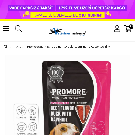
0
Promore Sığır Etli Aromalı Ördek Atıştırmalık Köpek Ödül Maması 100 GR