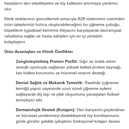
hastaların deri elastikiyetini ve tüy kalitesini artırmaya yardımcı
olur.
Klinik stoklarınızı güncellemek amacıyla B2B sistemimiz üzerinden
ürün taleplerinizi hızlıca oluşturabileceğiniz bu çiğneme çubuğu,
köpeklerin içgüdüsel kemirme ihtiyacını karşılayarak davranışsal
rahatlama sağlar ve hasta sahipleri için ev içi yönetimi
kolaylaştırır.
Ürün Avantajları ve Klinik Özellikler
Zenginleştirilmiş Protein Profili:
Sığır ve ördek etinin
sinerjik uyumuyla sağlanan yüksek kaliteli protein kaynağı,
kas kütlesi korunumu ve hücresel onarım desteği.
Dental Sağlık ve Mekanik Temizlik:
Rawhide (çiğneme
kemiği) yapısı sayesinde uzun süreli çiğneme eylemi
sağlayarak diş taşı ve plak oluşumunu yavaşlatan fiziksel
temizleyici etki.
Dermatolojik Destek (Kolajen):
Deri bariyerini güçlendiren
ve hücresel yenilenmeyi destekleyerek tüy kondisyonunu
gözle görülür şekilde iyileştiren fonksiyonel kolajen ilavesi.