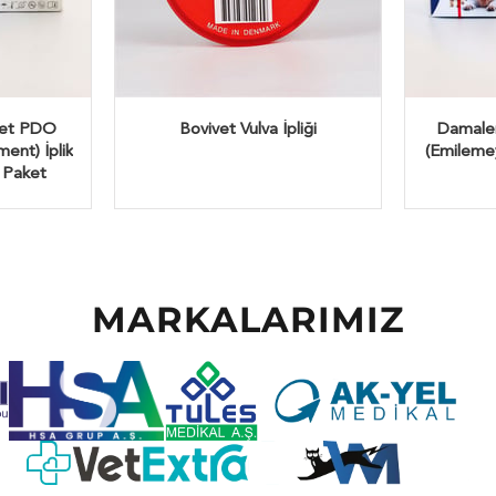
Vet PDO
Bovivet Vulva İpliği
Damalen
ment) İplik
(Emilemeye
i Paket
MARKALARIMIZ