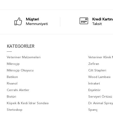
Müşteri
Kredi Kartın
Memnuniyeti
Taksit
KATEGORİLER
Veteriner Malzemeleri
Veteriner Klinik
Mikroçip
Zefiran
Mikroçip Okuyucu
Cilt Stapleri
Batikon
Wood Lambası
Rivanol
İntraket
Cerrahi Aletler
Enjektör
Bistüri
Serviyet Örtüsü
Köpek & Kedi İdrar Sondası
Dr Animal Sprey
Stetoskop
Spanç