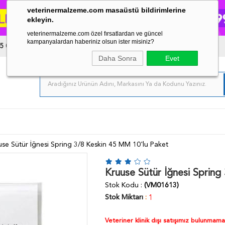
veterinermalzeme.com masaüstü bildirimlerine
ekleyin.
veterinermalzeme.com özel fırsatlardan ve güncel
kampanyalardan haberiniz olsun ister misiniz?
5 03 34
Daha Sonra
Evet
use Sütür İğnesi Spring 3/8 Keskin 45 MM 10'lu Paket
Kruuse Sütür İğnesi Spring
Stok Kodu
(VM01613)
Stok Miktarı
:
1
Veteriner klinik dışı satışımız bulunmam