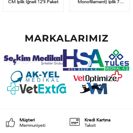
CM İplik İğneli 12'li Paket
Monofilament) İplik 75
CM İğneli 12'li Paket
MARKALARIMIZ
Müşteri
Kredi Kartına
Memnuniyeti
Taksit