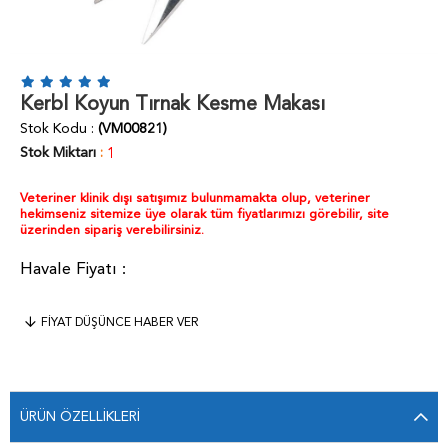
Kerbl Koyun Tırnak Kesme Makası
Stok Kodu
(VM00821)
Stok Miktarı
:
1
Veteriner klinik dışı satışımız bulunmamakta olup, veteriner
hekimseniz sitemize üye olarak tüm fiyatlarımızı görebilir, site
üzerinden sipariş verebilirsiniz.
FIYAT DÜŞÜNCE HABER VER
ÜRÜN ÖZELLIKLERI