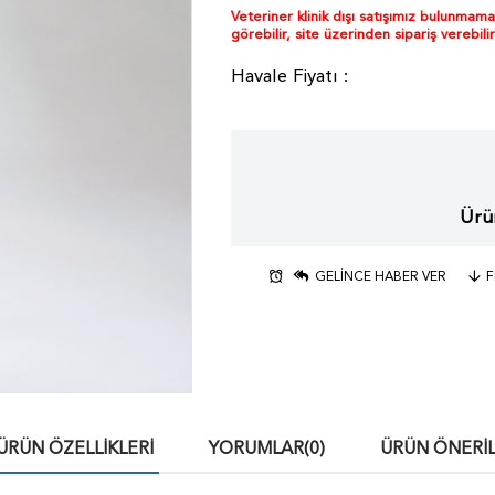
Veteriner klinik dışı satışımız bulunmam
görebilir, site üzerinden sipariş verebilir
Ürün
GELINCE HABER VER
F
ÜRÜN ÖZELLIKLERI
YORUMLAR
(0)
ÜRÜN ÖNERIL