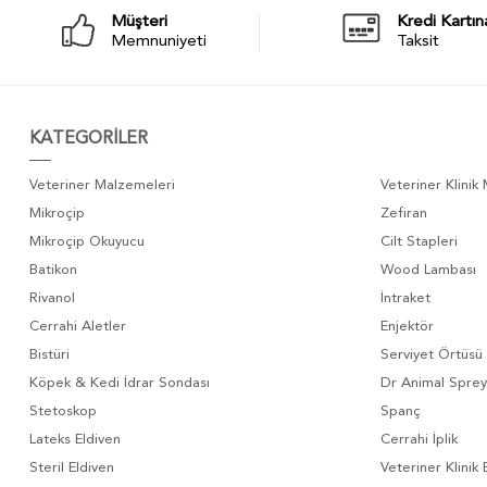
Müşteri
Kredi Kartın
Memnuniyeti
Taksit
KATEGORİLER
Veteriner Malzemeleri
Veteriner Klinik
Mikroçip
Zefiran
Mikroçip Okuyucu
Cilt Stapleri
Batikon
Wood Lambası
Rivanol
İntraket
Cerrahi Aletler
Enjektör
Bistüri
Serviyet Örtüsü
Köpek & Kedi İdrar Sondası
Dr Animal Sprey
Stetoskop
Spanç
Lateks Eldiven
Cerrahi İplik
Steril Eldiven
Veteriner Klinik 