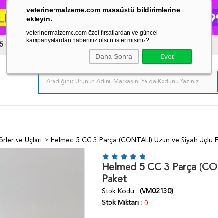
veterinermalzeme.com masaüstü bildirimlerine
ekleyin.
veterinermalzeme.com özel fırsatlardan ve güncel
kampanyalardan haberiniz olsun ister misiniz?
5 03 34
Daha Sonra
Evet
örler ve Uçları
Helmed 5 CC 3 Parça (CONTALI) Uzun ve Siyah Uçlu E
Helmed 5 CC 3 Parça (CON
Paket
Stok Kodu
(VM02130)
Stok Miktarı
:
0