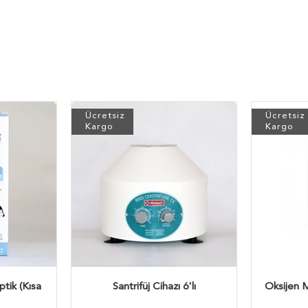
Ücretsiz
Ücretsiz
Kargo
Kargo
tik (Kısa
Santrifüj Cihazı 6'lı
Oksijen 