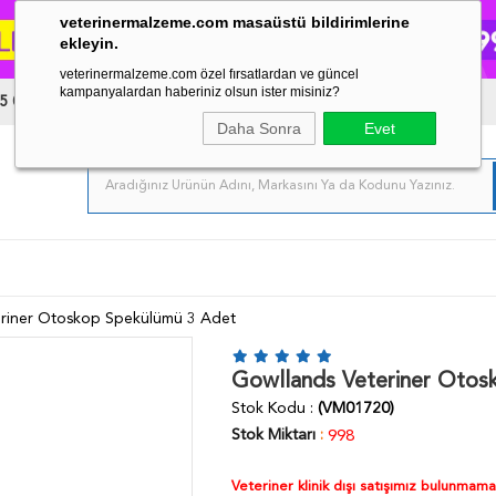
veterinermalzeme.com masaüstü bildirimlerine
ekleyin.
veterinermalzeme.com özel fırsatlardan ve güncel
kampanyalardan haberiniz olsun ister misiniz?
5 03 34
Daha Sonra
Evet
eriner Otoskop Spekülümü 3 Adet
Gowllands Veteriner Otos
Stok Kodu
(VM01720)
Stok Miktarı
:
998
Veteriner klinik dışı satışımız bulunmam