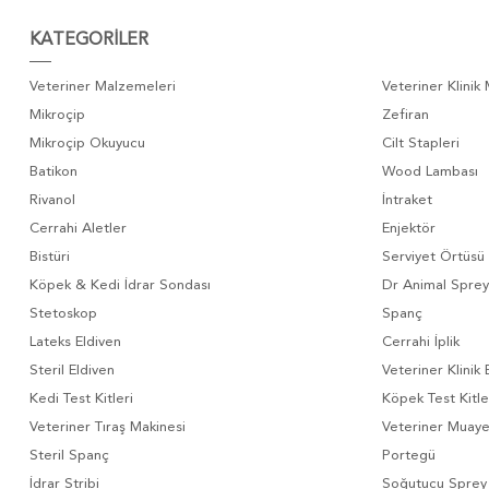
KATEGORİLER
Veteriner Malzemeleri
Veteriner Klinik
Mikroçip
Zefiran
Mikroçip Okuyucu
Cilt Stapleri
Batikon
Wood Lambası
Rivanol
İntraket
Cerrahi Aletler
Enjektör
Bistüri
Serviyet Örtüsü
Köpek & Kedi İdrar Sondası
Dr Animal Sprey
Stetoskop
Spanç
Lateks Eldiven
Cerrahi İplik
Steril Eldiven
Veteriner Klinik 
Kedi Test Kitleri
Köpek Test Kitle
Veteriner Tıraş Makinesi
Veteriner Muay
Steril Spanç
Portegü
İdrar Stribi
Soğutucu Sprey