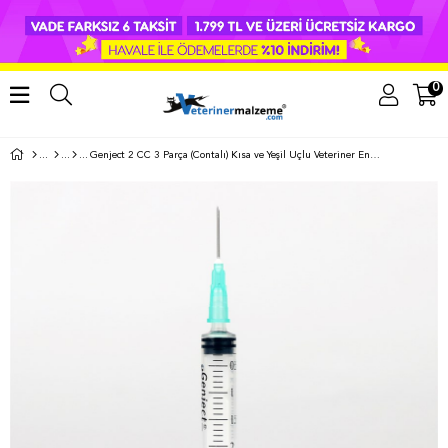
0
Genject 2 CC 3 Parça (Contalı) Kısa ve Yeşil Uçlu Veteriner Enjektörü 250'li Paket