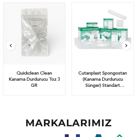
Quickclean Clean
Cutanplast Spongostan
Kanama Durdurucu Toz 3
(Kanama Durdurucu
GR
Sünger) Standart
70*50*10 MM
MARKALARIMIZ