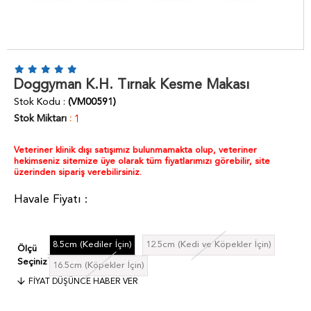
Doggyman K.H. Tırnak Kesme Makası
Stok Kodu
(VM00591)
Stok Miktarı
:
1
Veteriner klinik dışı satışımız bulunmamakta olup, veteriner
hekimseniz sitemize üye olarak tüm fiyatlarımızı görebilir, site
üzerinden sipariş verebilirsiniz.
8.5cm (Kediler İçin)
12.5cm (Kedi ve Köpekler İçin)
Ölçü
:
Seçiniz
16.5cm (Köpekler İçin)
FIYAT DÜŞÜNCE HABER VER