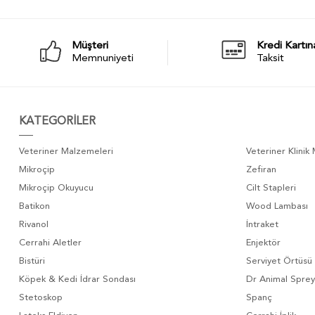
Müşteri
Kredi Kartın
Memnuniyeti
Taksit
KATEGORİLER
Veteriner Malzemeleri
Veteriner Klinik
Mikroçip
Zefiran
Mikroçip Okuyucu
Cilt Stapleri
Batikon
Wood Lambası
Rivanol
İntraket
Cerrahi Aletler
Enjektör
Bistüri
Serviyet Örtüsü
Köpek & Kedi İdrar Sondası
Dr Animal Sprey
Stetoskop
Spanç