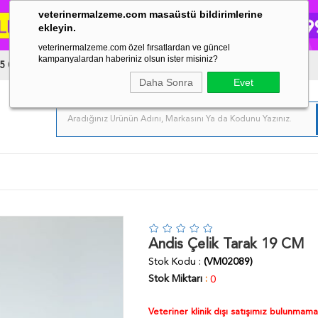
veterinermalzeme.com masaüstü bildirimlerine
ekleyin.
veterinermalzeme.com özel fırsatlardan ve güncel
kampanyalardan haberiniz olsun ister misiniz?
5 03 34
Daha Sonra
Evet
Andis Çelik Tarak 19 CM
Stok Kodu
(VM02089)
Stok Miktarı
:
0
Veteriner klinik dışı satışımız bulunmam