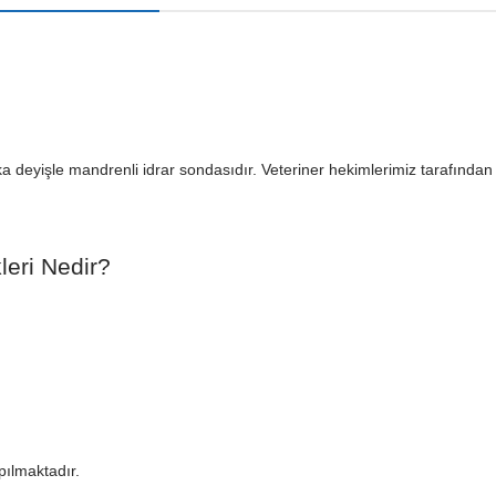
aşka deyişle mandrenli idrar sondasıdır. Veteriner hekimlerimiz tarafında
leri Nedir?
pılmaktadır.