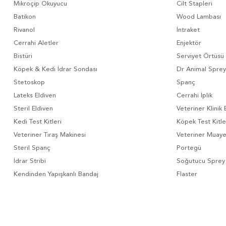
Mikroçip Okuyucu
Cilt Stapleri
Batikon
Wood Lambası
Rivanol
İntraket
Cerrahi Aletler
Enjektör
Bistüri
Serviyet Örtüsü
Köpek & Kedi İdrar Sondası
Dr Animal Sprey
Stetoskop
Spanç
Lateks Eldiven
Cerrahi İplik
Steril Eldiven
Veteriner Klinik 
Kedi Test Kitleri
Köpek Test Kitle
Veteriner Tıraş Makinesi
Veteriner Muay
Steril Spanç
Portegü
İdrar Stribi
Soğutucu Sprey
Kendinden Yapışkanlı Bandaj
Flaster