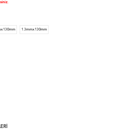
siniz.
mx130mm
1.3mmx130mm
ERI