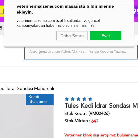
veterinermalzeme.com masaüstü bildirimlerine
ekleyin.
veterinermalzeme.com özel fırsatlardan ve güncel
kampanyalardan haberiniz olsun ister misiniz?
5 03 34
Daha Sonra
Evet
edi İdrar Sondası Mandrenli
Kendi
İthalatımız
Tules Kedi İdrar Sondası M
Stok Kodu
(VM02426)
Stok Miktarı
:
647
Veteriner klinik dışı satışımız bulunmam